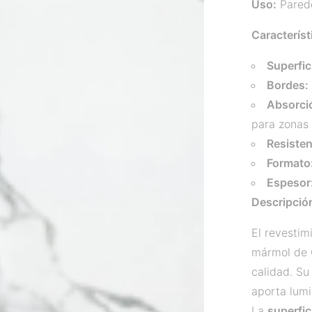
Uso:
Parede
Característ
Superfic
Bordes:
Absorci
para zonas
Resisten
Formato
Espesor
Descripción
El revestim
mármol de C
calidad. Su
aporta lumi
La
superfici