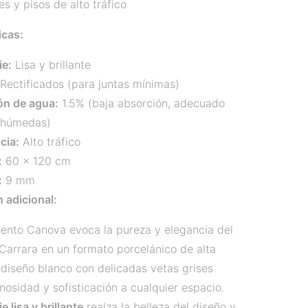
s y pisos de alto tráfico
icas:
ie:
Lisa y brillante
Rectificados (para juntas mínimas)
ón de agua:
1.5% (baja absorción, adecuado
 húmedas)
cia:
Alto tráfico
:
60 x 120 cm
:
9 mm
 adicional:
iento Canova evoca la pureza y elegancia del
arrara en un formato porcelánico de alta
 diseño blanco con delicadas vetas grises
nosidad y sofisticación a cualquier espacio.
e lisa y brillante
realza la belleza del diseño y