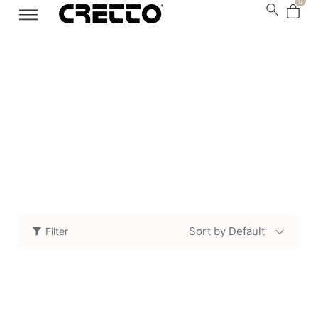
0
Para paisajismo
Home
/
Productos
/
Para paisajismo
Sort by Default
Filter